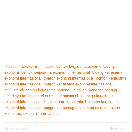
Posted in
Ekonomi
Tagged
bentuk kerjasama asean di bidang
ekonomi
,
bentuk kerjasama ekonomi internasional
,
bidang kerjasama
ekonomi internasional
,
contoh ekonomi internasional
,
contoh kerjasama
ekonomi internasional
,
contoh kerjasama ekonomi internasional
multilateral
,
contoh kerjasama regional
,
jelaskan mengapa penting
terjadinya kerjasama ekonomi internasional
,
lembaga kerjasama
ekonomi internasional
,
Penelusuran yang terkait dengan kerjasama
ekonomi internasional
,
pengertian perdagangan internasional
,
tujuan
kerjasama ekonomi internasional
Post
Previous post
Next post