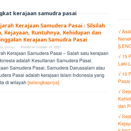
ngkat kerajaan samudra pasai
jarah Kerajaan Samudera Pasai : Silsilah
√ Asa
a, Kejayaan, Runtuhnya, Kehidupan dan
Nenek
inggalan Kerajaan Samudra Pasai
[LEN
ek Gemez
Posted on
October 15, 2021
rah Kerajaan Samudera Pasai – Salah satu kerajaan
√ 15 
ndonesia adalah Kesultanan Samudera Pasai.
Laki-
jaan Samudera Pasai, Samudera Darussalam atau
√ 10 
dera Pasai adalah kerajaan Islam Indonesia yang
Pasai
da di wilayah
[selengkapnya]
√ Sej
Kehid
dan P
√ Sej
Kejay
[LEN