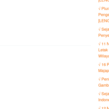
√ Plur
Penge
[LEN
√ Seja
Penye
√ 11 
Letak 
Wilay
√ 16 
Majap
√ Pen
Gamb
√ Sej
Indon
√ 12 