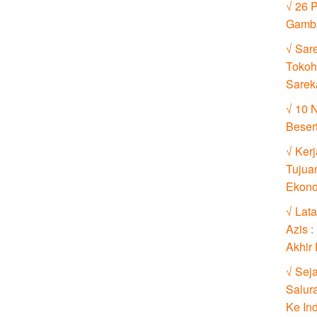
√ 26 
Gamb
√ Sare
Tokoh
Sareka
√ 10 
Beser
√ Ker
Tujua
Ekono
√ Lat
Azis 
Akhir
√ Sej
Salur
Ke In