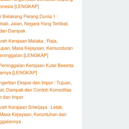
donesia [LENGKAP]
ar Belakang Perang Dunia 1 :
bab, Jalan, Negara Yang Terlibat,
 dan Dampak
arah Kerajaan Malaka : Raja,
upan, Masa Kejayaan, Kemunduran
eninggalan [LENGKAP]
Peninggalan Kerajaan Kutai Beserta
arnya [LENGKAP]
gertian Ekspor dan Impor : Tujuan,
at, Dampak dan Contoh Komoditas
r dan Impor
rah Kerajaan Sriwijaya : Letak,
 Masa Kejayaan, Keruntuhan dan
ggalannya