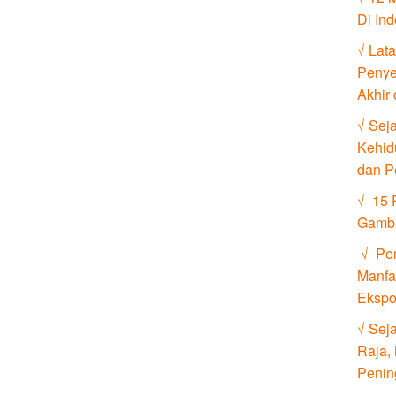
Di In
√ Lat
Penye
Akhir
√ Sej
Kehid
dan P
√ 15 
Gamb
√ Pen
Manfa
Ekspo
√ Seja
Raja,
Penin