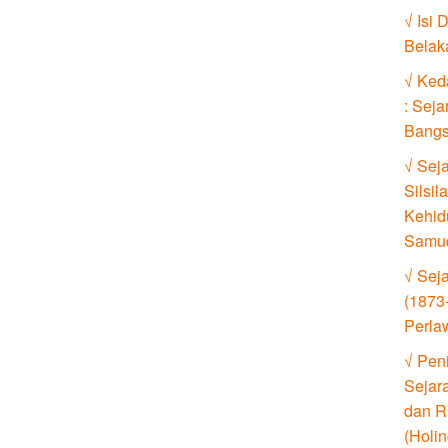
√ Isi 
Belak
√ Ked
: Seja
Bangs
√ Sej
Silsi
Kehid
Samud
√ Sej
(1873
Perla
√ Pen
Sejar
dan R
(Holin