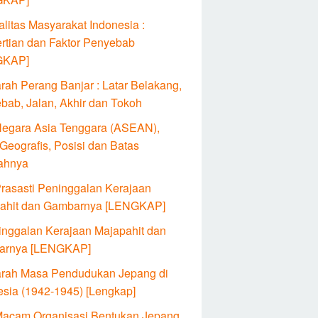
alitas Masyarakat Indonesia :
rtian dan Faktor Penyebab
GKAP]
rah Perang Banjar : Latar Belakang,
bab, Jalan, Akhir dan Tokoh
Negara Asia Tenggara (ASEAN),
Geografis, Posisi dan Batas
ahnya
Prasasti Peninggalan Kerajaan
ahit dan Gambarnya [LENGKAP]
inggalan Kerajaan Majapahit dan
arnya [LENGKAP]
arah Masa Pendudukan Jepang di
esia (1942-1945) [Lengkap]
Macam Organisasi Bentukan Jepang