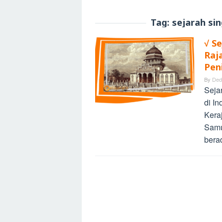
Tag:
sejarah si
√ Se
Raj
Pen
By
Ded
Seja
di I
Kera
Samu
bera