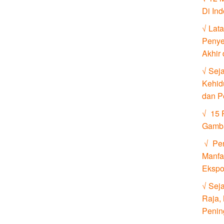
Di In
√ Lat
Penye
Akhir
√ Sej
Kehid
dan P
√ 15 
Gamb
√ Pen
Manfa
Ekspo
√ Seja
Raja,
Penin