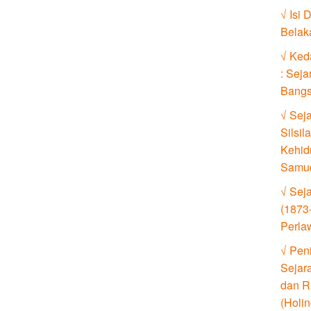
√ Isi 
Belak
√ Ked
: Seja
Bangs
√ Sej
Silsi
Kehid
Samud
√ Sej
(1873
Perla
√ Pen
Sejar
dan R
(Holin