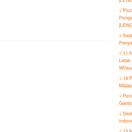
√ Plur
Penge
[LEN
√ Seja
Penye
√ 11 
Letak 
Wilay
√ 16 
Majap
√ Pen
Gamb
√ Sej
Indon
√ 12 