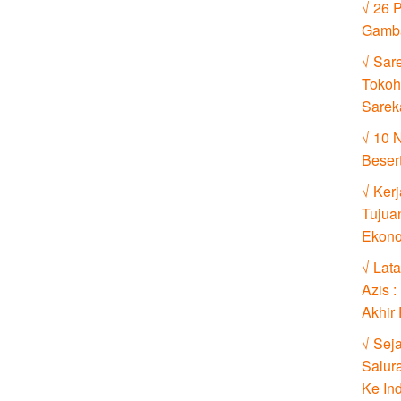
√ 26 
Gamb
√ Sare
Tokoh
Sareka
√ 10 
Beser
√ Ker
Tujua
Ekono
√ Lat
Azis 
Akhir
√ Sej
Salur
Ke In