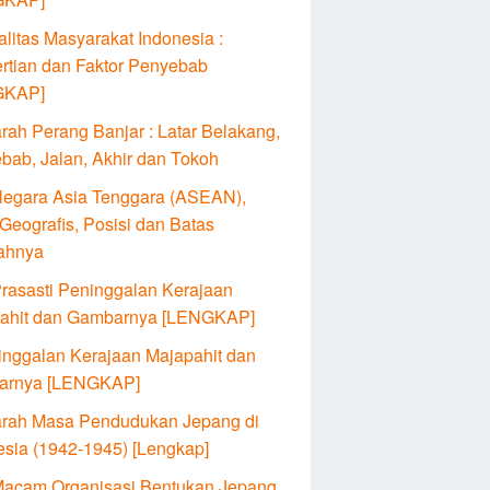
alitas Masyarakat Indonesia :
rtian dan Faktor Penyebab
GKAP]
rah Perang Banjar : Latar Belakang,
bab, Jalan, Akhir dan Tokoh
Negara Asia Tenggara (ASEAN),
Geografis, Posisi dan Batas
ahnya
Prasasti Peninggalan Kerajaan
ahit dan Gambarnya [LENGKAP]
inggalan Kerajaan Majapahit dan
arnya [LENGKAP]
arah Masa Pendudukan Jepang di
esia (1942-1945) [Lengkap]
Macam Organisasi Bentukan Jepang