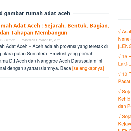
d gambar rumah adat aceh
umah Adat Aceh : Sejarah, Bentuk, Bagian,
√ Asa
i dan Tahapan Membangun
Nenek
ek Gemez
Posted on
October 12, 2021
h Adat Aceh – Aceh adalah provinsi yang teretak di
[LEN
g utara pulau Sumatera. Provinsi yang pernah
√ 15 
ama D.I Aceh dan Nanggroe Aceh Darussalam ini
Laki-
enal dengan syariat islamnya. Baca
[selengkapnya]
√ 10 
Pasai
√ Sej
Kehid
dan P
√ Sej
Kejay
[LEN