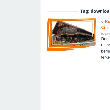
Tag:
downloa
√ R
Cir
By
Ded
Ruma
ujun
bern
terk