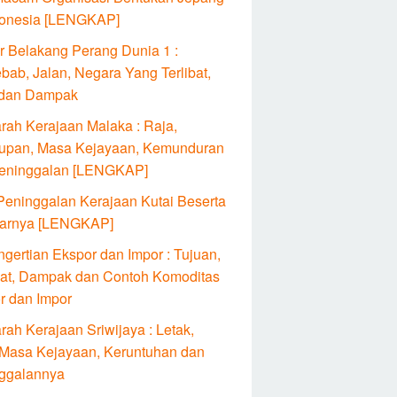
donesia [LENGKAP]
ar Belakang Perang Dunia 1 :
bab, Jalan, Negara Yang Terlibat,
 dan Dampak
arah Kerajaan Malaka : Raja,
upan, Masa Kejayaan, Kemunduran
eninggalan [LENGKAP]
Peninggalan Kerajaan Kutai Beserta
arnya [LENGKAP]
gertian Ekspor dan Impor : Tujuan,
at, Dampak dan Contoh Komoditas
r dan Impor
rah Kerajaan Sriwijaya : Letak,
 Masa Kejayaan, Keruntuhan dan
ggalannya